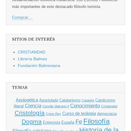
más importantes de este destacado filósofo tomista.
Comprar....
SITIOS DE INTERÉS
CRISTIANDAD
Librería Balmes
Fundación Balmesiana
TEMAS
Apologética
Apostolado
Catalanismo
Catolicismo
Cataluña
Ciencia
Conocimiento
liberal
Concilio Vaticano II
Cristiandad
Cristología
Curso de teología
democracia
Cristo Rey
Filosofía
Dogma
Fe
Entrevista
España
Historia de la
Filosofía cristiana