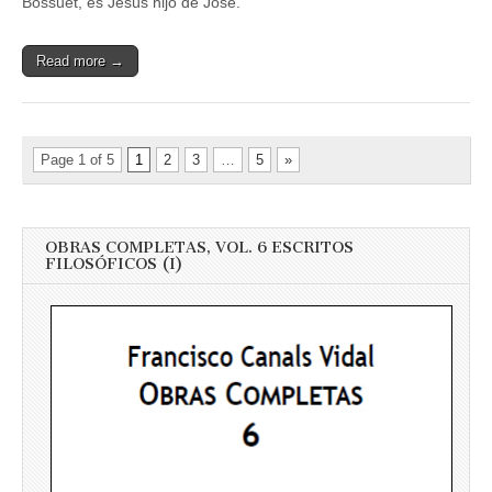
Bossuet, es Jesús hijo de José.
Read more →
Page 1 of 5
1
2
3
…
5
»
OBRAS COMPLETAS, VOL. 6 ESCRITOS
FILOSÓFICOS (I)