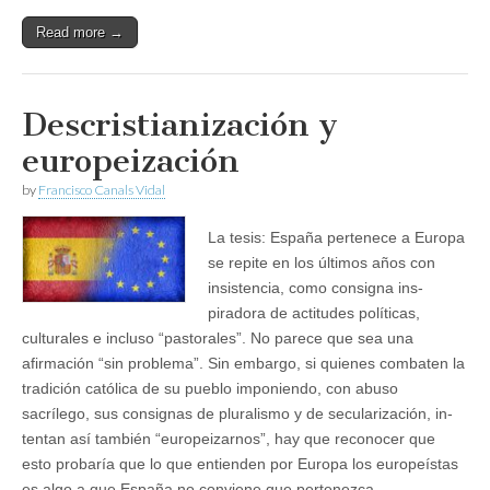
Read more →
Descristianización y
europeización
by
Francisco Canals Vidal
La tesis: España pertenece a Europa
se repite en los últimos años con
insistencia, como consigna ins­
piradora de actitudes políticas,
culturales e incluso “pastorales”. No parece que sea una
afirmación “sin problema”. Sin embargo, si quienes combaten la
tradición católica de su pueblo imponiendo, con abuso
sacrílego, sus consignas de pluralismo y de secularización, in­
tentan así también “europeizarnos”, hay que reco­nocer que
esto probaría que lo que entienden por Europa los europeístas
es algo a que España no con­viene que pertenezca.