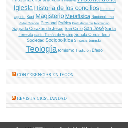
Filosofía medieval
Iglesia
Historia de los concilios
Intelecto
Magisterio
Metafísica
agente
Kant
Nacionalismo
Personal
Política
Padre Orlandis
Protestantismo
Revolución
San José
Sagrado Corazón de Jesús
San Cirilo
Santa
Teresita
Schola Cordis Iesu
santo Tomás de Aquino
Sociopolítica
Sociedad
Síntesis tomista
Teología
tomismo
Éfeso
Tradición
CONFERENCIAS EN IVOOX
REVISTA CRISTIANDAD