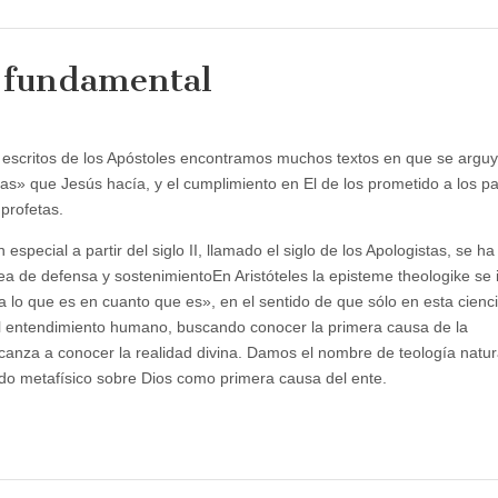
a fundamental
s escritos de los Apóstoles encontramos muchos textos en que se arguy
s» que Jesús hacía, y el cumplimiento en El de los prometido a los pa
 profetas.
especial a partir del siglo II, llamado el siglo de los Apologistas, se h
rea de defensa y sostenimientoEn Aristóteles la episteme theologike se i
a lo que es en cuanto que es», en el sentido de que sólo en esta cienc
el entendimiento humano, buscando conocer la primera causa de la
lcanza a conocer la realidad divina. Damos el nombre de teología natura
atado metafísico sobre Dios como primera causa del ente.