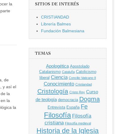
ocer la
SITIOS DE INTERÉS
 parte
CRISTIANDAD
Librería Balmes
Fundación Balmesiana
TEMAS
Apologética
Apostolado
Catalanismo
Catolicismo
Cataluña
Ciencia
liberal
Concilio Vaticano II
a, de
Conocimiento
Cristiandad
 y así el
Cristología
Curso
Cristo Rey
 de la
Dogma
de teología
democracia
 en la
Fe
lógica la
Entrevista
España
Filosofía
Filosofía
cristiana
Filosofía medieval
Historia de la Iglesia