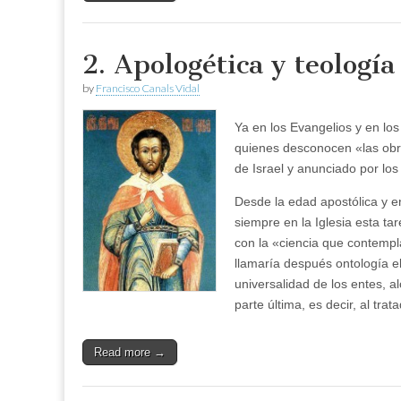
2. Apologética y teologí
by
Francisco Canals Vidal
Ya en los Evangelios y en lo
quienes desconocen «las obra
de Israel y anunciado por los
Desde la edad apostólica y en 
siempre en la Iglesia esta ta
con la «ciencia que contempl
llamaría después ontología 
universalidad de los entes, a
parte última, es decir, al tr
Read more →