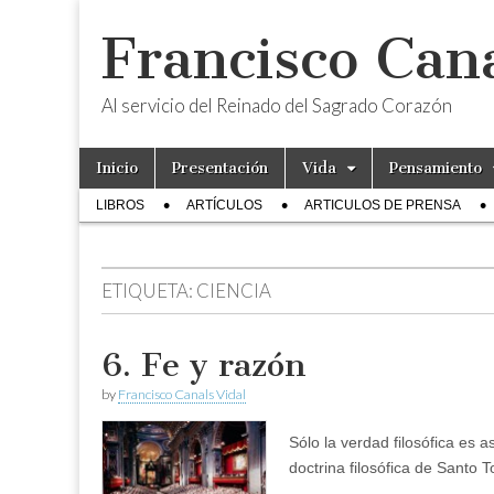
Francisco Cana
Al servicio del Reinado del Sagrado Corazón
Skip
Main
Inicio
Presentación
Vida
Pensamiento
to
menu
Sub
content
LIBROS
ARTÍCULOS
ARTICULOS DE PRENSA
menu
ETIQUETA:
CIENCIA
6. Fe y razón
by
Francisco Canals Vidal
Sólo la verdad filosófica es 
doctrina filosófica de Santo 