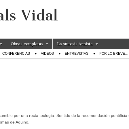
ls Vidal
Obras completas
La síntesis tomista
CONFERENCIAS
VIDEOS
ENTREVISTAS
POR LO BREVE…
asumible por una recta teología. Sentido de la recomendación pontifícia 
Tomás de Aquino.