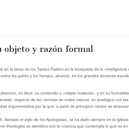
u objeto y razón formal
 en la tarea de los Santos Padres en la búsqueda de la «inteligencia 
ontra los judíos y los herejes, alcanzó, en los grandes doctores escolá
.
iectum, es decir, su contenido u «objeto material», y en su formalida
 revelati, respecto de las ciencias de orden natural, es analógica con l
idad argumentativa por la que, a partir de principios ciertos se alcanza
.
II, llamado el siglo de los Apologistas, se ha dado siempre en la Iglesia
eme theologike se identifica con la «ciencia que contempla lo que es en