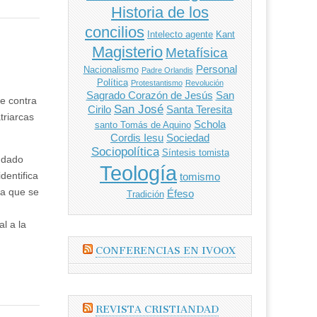
Historia de los
concilios
Intelecto agente
Kant
Magisterio
Metafísica
Personal
Nacionalismo
Padre Orlandis
Política
Protestantismo
Revolución
Sagrado Corazón de Jesús
San
e contra
San José
Cirilo
Santa Teresita
triarcas
Schola
santo Tomás de Aquino
Cordis Iesu
Sociedad
Sociopolítica
Síntesis tomista
a dado
Teología
dentifica
tomismo
ia que se
Éfeso
Tradición
l a la
CONFERENCIAS EN IVOOX
REVISTA CRISTIANDAD