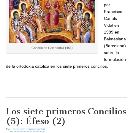
por
Francisco
Canals
Vidal en
1989 en
Balmesiana
(Barcelona)
Concilio de Calcedonia (451)
sobre la
formulación
de la ortodoxia católica en los siete primeros concilios.
Los siete primeros Concilios
(5): Éfeso (2)
by
Francisco Canals Vidal