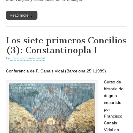
Read more →
Los siete primeros Concilios
(3): Constantinopla I
by
Francisco Canals Vidal
Conferencia de F. Canals Vidal (Barcelona 25.I.1989)
Curso de
historia del
dogma
impartido
por
Francisco
Canals
Vidal en