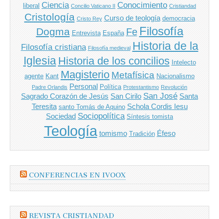
Ciencia
Conocimiento
liberal
Concilio Vaticano II
Cristiandad
Cristología
Curso de teología
democracia
Cristo Rey
Filosofía
Dogma
Fe
Entrevista
España
Historia de la
Filosofía cristiana
Filosofía medieval
Iglesia
Historia de los concilios
Intelecto
Magisterio
Metafísica
agente
Kant
Nacionalismo
Personal
Política
Padre Orlandis
Protestantismo
Revolución
San José
Sagrado Corazón de Jesús
San Cirilo
Santa
Teresita
Schola Cordis Iesu
santo Tomás de Aquino
Sociopolítica
Sociedad
Síntesis tomista
Teología
tomismo
Éfeso
Tradición
CONFERENCIAS EN IVOOX
REVISTA CRISTIANDAD