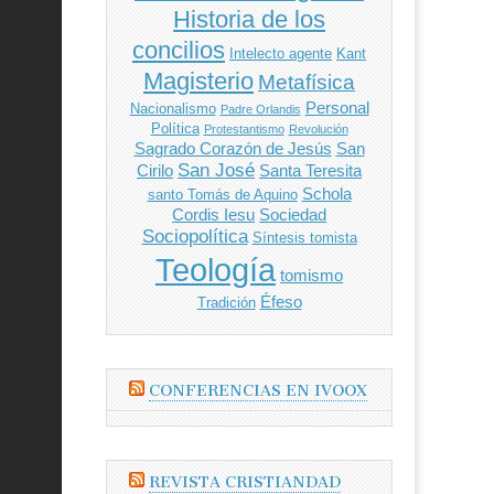
Historia de los
concilios
Intelecto agente
Kant
Magisterio
Metafísica
Personal
Nacionalismo
Padre Orlandis
Política
Protestantismo
Revolución
Sagrado Corazón de Jesús
San
San José
Cirilo
Santa Teresita
Schola
santo Tomás de Aquino
Cordis Iesu
Sociedad
Sociopolítica
Síntesis tomista
Teología
tomismo
Éfeso
Tradición
CONFERENCIAS EN IVOOX
REVISTA CRISTIANDAD