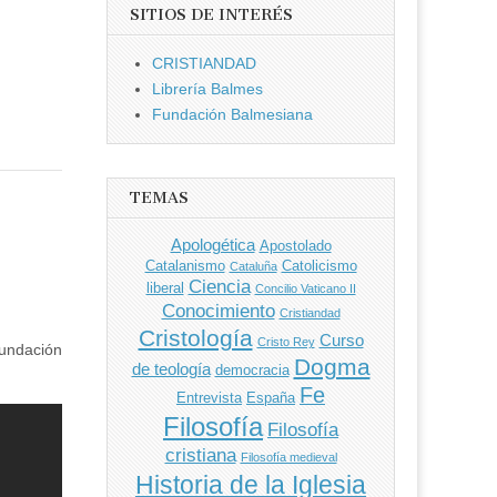
SITIOS DE INTERÉS
CRISTIANDAD
Librería Balmes
Fundación Balmesiana
TEMAS
Apologética
Apostolado
Catalanismo
Catolicismo
Cataluña
Ciencia
liberal
Concilio Vaticano II
Conocimiento
Cristiandad
Cristología
Curso
Cristo Rey
fundación
Dogma
de teología
democracia
Fe
Entrevista
España
Filosofía
Filosofía
cristiana
Filosofía medieval
Historia de la Iglesia