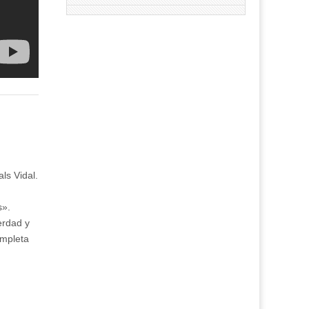
ls Vidal.
s».
erdad y
ompleta