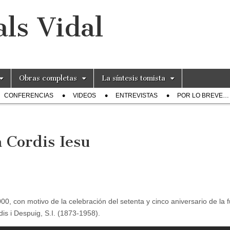
ls Vidal
Obras completas
La síntesis tomista
CONFERENCIAS
VIDEOS
ENTREVISTAS
POR LO BREVE…
 Cordis Iesu
000, con motivo de la celebración del setenta y cinco aniversario de la 
is i Despuig, S.I. (1873-1958).