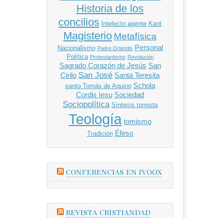
Historia de los
concilios
Intelecto agente
Kant
Magisterio
Metafísica
Personal
Nacionalismo
Padre Orlandis
Política
Protestantismo
Revolución
Sagrado Corazón de Jesús
San
San José
Cirilo
Santa Teresita
Schola
santo Tomás de Aquino
Cordis Iesu
Sociedad
Sociopolítica
Síntesis tomista
Teología
tomismo
Éfeso
Tradición
CONFERENCIAS EN IVOOX
REVISTA CRISTIANDAD