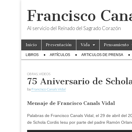
Francisco Cana
Al servicio del Reinado del Sagrado Corazón
Skip
Main
Inicio
Presentación
Vida
Pensamiento
to
menu
Sub
content
LIBROS
ARTÍCULOS
ARTICULOS DE PRENSA
menu
OBRAS
,
VIDEOS
75 Aniversario de Schola
by
Francisco Canals Vidal
Mensaje de Francisco Canals Vidal
Palabras de Francisco Canals Vidal, el 29 de abril del 2
de Schola Cordis Iesu por parte del padre Ramón Orland