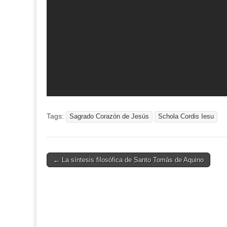
Tags:
Sagrado Corazón de Jesús
Schola Cordis Iesu
Post
← La síntesis filosófica de Santo Tomás de Aquino
navigation