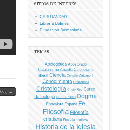
SITIOS DE INTERÉS
CRISTIANDAD
Librería Balmes
Fundación Balmesiana
TEMAS
Apologética
Apostolado
Catalanismo
Catolicismo
Cataluña
Ciencia
liberal
Concilio Vaticano II
Conocimiento
Cristiandad
Cristología
Curso
Cristo Rey
2009) →
Dogma
de teología
democracia
Fe
Entrevista
España
Filosofía
Filosofía
cristiana
Filosofía medieval
Historia de la Iglesia