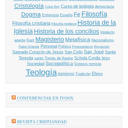
Cristología
Curso de teología
democracia
Cristo Rey
Filosofía
Dogma
Fe
Entrevista
España
Historia de la
Filosofía cristiana
Filosofía medieval
Iglesia
Historia de los concilios
Intelecto
Magisterio
Metafísica
agente
Kant
Nacionalismo
Personal
Política
Padre Orlandis
Protestantismo
Revolución
San José
Sagrado Corazón de Jesús
San Cirilo
Santa
Teresita
Schola Cordis Iesu
santo Tomás de Aquino
Sociopolítica
Sociedad
Síntesis tomista
Teología
tomismo
Éfeso
Tradición
CONFERENCIAS EN IVOOX
REVISTA CRISTIANDAD