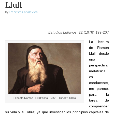
Llull
by
Francisco Canals Vidal
Estu
dios Lulianos
, 22 (1978) 199-207
La lectura
de Ramón
Llull desde
una
perspectiva
metafísica
es
conducente,
me parece,
para la
El beato Ramón Llull (Palma, 1232 – Túnez? 1316)
tarea de
comprender
su vida y su obra; ya que investigar los principios capitales de