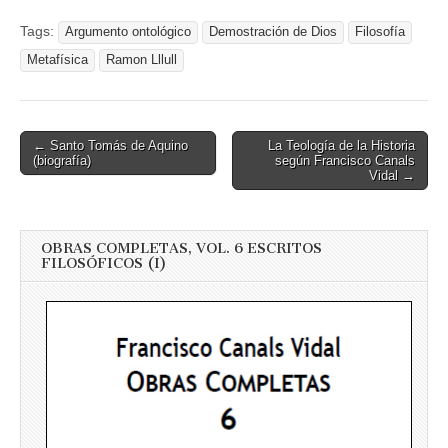
Tags:
Argumento ontológico
Demostración de Dios
Filosofía
Metafísica
Ramon Lllull
Post
← Santo Tomás de Aquino
La Teología de la Historia
(biografía)
según Francisco Canals
navigation
Vidal →
OBRAS COMPLETAS, VOL. 6 ESCRITOS
FILOSÓFICOS (I)