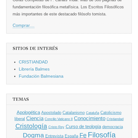
fundamentación filosófica metafísica. Los Escritos Filosóficos
más importantes de este destacado filósofo tomista.
Comprar....
SITIOS DE INTERÉS
CRISTIANDAD
Librería Balmes
Fundación Balmesiana
TEMAS
Apologética
Apostolado
Catalanismo
Catolicismo
Cataluña
Ciencia
Conocimiento
liberal
Concilio Vaticano II
Cristiandad
Cristología
Curso de teología
democracia
Cristo Rey
Filosofía
Dogma
Fe
Entrevista
España