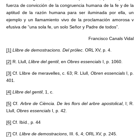
fuerza de convicción de la congruencia humana de la fe y de la
aptitud de la razón humana para ser iluminada por ella, un
ejemplo y un llamamiento vivo de la proclamación amorosa v
efusiva de “una sola fe, un solo Señor y Padre de todos”.
Francisco Canals Vidal
[1]
Llibre de demostracions. Del prólec
. ORL XV, p. 4.
[2]
R. Llull,
Llibre del gentil
, en
Obres essencials
I, p. 1060.
[3]
Cf. Llibre de meravelles, c. 63; R. Llull,
Obren essencials
I, p.
401.
[4]
Llibre del gentil
, 1, c.
[5]
Cf.
Arbre de Ciència. De les flors del arbre apostolical
, I; R.
Llull,
Obres essencials
I, p. 42.
[6]
Cf. Ibíd., p. 44
[7]
Cf.
Llibre de demostracions
, III. 6, 4; ORL XV, p. 245.