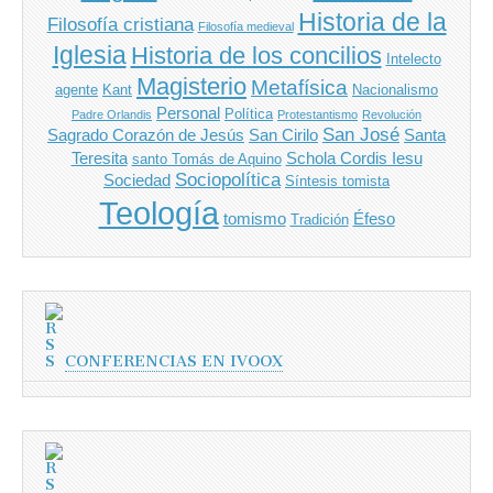
Historia de la
Filosofía cristiana
Filosofía medieval
Iglesia
Historia de los concilios
Intelecto
Magisterio
Metafísica
agente
Kant
Nacionalismo
Personal
Política
Padre Orlandis
Protestantismo
Revolución
San José
Sagrado Corazón de Jesús
San Cirilo
Santa
Teresita
Schola Cordis Iesu
santo Tomás de Aquino
Sociopolítica
Sociedad
Síntesis tomista
Teología
tomismo
Éfeso
Tradición
CONFERENCIAS EN IVOOX