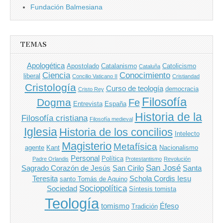
Fundación Balmesiana
TEMAS
Apologética
Apostolado
Catalanismo
Catolicismo
Cataluña
Ciencia
Conocimiento
liberal
Concilio Vaticano II
Cristiandad
Cristología
Curso de teología
democracia
Cristo Rey
Filosofía
Dogma
Fe
Entrevista
España
Historia de la
Filosofía cristiana
Filosofía medieval
Iglesia
Historia de los concilios
Intelecto
Magisterio
Metafísica
agente
Kant
Nacionalismo
Personal
Política
Padre Orlandis
Protestantismo
Revolución
San José
Sagrado Corazón de Jesús
San Cirilo
Santa
Teresita
Schola Cordis Iesu
santo Tomás de Aquino
Sociopolítica
Sociedad
Síntesis tomista
Teología
tomismo
Éfeso
Tradición