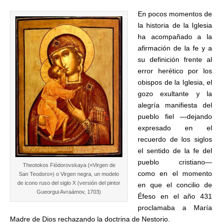
En pocos momentos de
la historia de la Iglesia
ha acompañado a la
afirmación de la fe y a
su definición frente al
error herético por los
obispos de la Iglesia, el
gozo exultante y la
alegría manifiesta del
pueblo fiel —dejando
expresado en el
recuerdo de los siglos
el sentido de la fe del
pueblo cristiano—
Theotokos Fiódorovskaya («Virgen de
como en el momento
San Teodoro») o Virgen negra, un modelo
de icono ruso del siglo X (versión del pintor
en que el concilio de
Gueorgui Avraámov, 1703)
Éfeso en el año 431
proclamaba a María
Madre de Dios rechazando la doctrina de Nestorio.