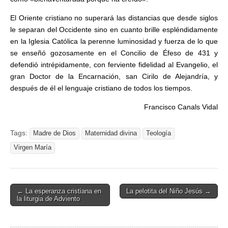
El Oriente cristiano no superará las distancias que desde siglos
le separan del Occidente sino en cuanto brille espléndidamente
en la Iglesia Católica la perenne luminosidad y fuerza de lo que
se enseñó gozosamente en el Concilio de Éfeso de 431 y
defendió intrépidamente, con ferviente fidelidad al Evangelio, el
gran Doctor de la Encarnación, san Cirilo de Alejandría, y
después de él el lenguaje cristiano de todos los tiempos.
Francisco Canals Vidal
Tags:
Madre de Dios
Maternidad divina
Teología
Virgen María
Post
← La esperanza cristiana en
La pelotita del Niño Jesús →
la liturgia de Adviento
navigation