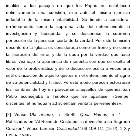
infalible a los pasajes en que los Papas no establecen
definitivamente una cuestión, sino ante el mismo ejercicio
indudable de la misma infalibilidad. Se tiende a considerar
erróneamente como la suprema vida del entendimiento la
investigación y búsqueda, y se desconoce la suprema
perfección de la posesión cierta de la verdad. Por esto la misión
docente de la Iglesia es considerada como un freno y no como
la liberación del error y de la duda por la verdad que hace
libres. Así bajo la apariencia de modestia con que se exalta el
valor de lo problemático y de lo dudoso se oculta a veces una
sutil divinización de aquello que es en el entendimiento el signo
de su potencialidad y finitud. Pe este modo parecen esforzarse
los hombres de hoy en parecerse a aquellos de quienes San
Pablo aconsejaba a Timoteo que se apartase: «Semper
discentes, et numquam ad scientiam veritatis pervenientes».
[2]
Véase
Ubi arcano
, n. 35-40.
Quas Primas
, n. 1. —
Publicadas en “Al Reino de Cristo por la devoción a su Sagrado
Corazón”. Véase también
Cristiandad
108-109-111 (15-IX; 1-X y
l-XI de 1948).