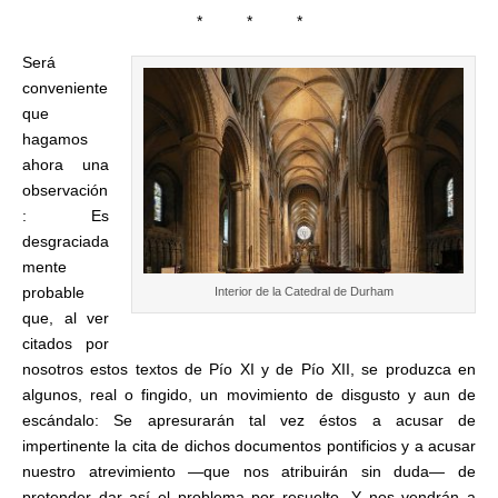
* * *
Será
conveniente
que
hagamos
ahora una
observación
: Es
desgraciada
mente
probable
Interior de la Catedral de Durham
que, al ver
citados por
nosotros estos textos de Pío XI y de Pío XII, se produzca en
algunos, real o fingido, un movimiento de disgusto y aun de
escándalo: Se apresurarán tal vez éstos a acusar de
impertinente la cita de dichos documentos pontificios y a acusar
nuestro atrevimiento —que nos atribuirán sin duda— de
pretender dar así el problema por resuelto. Y nos vendrán a