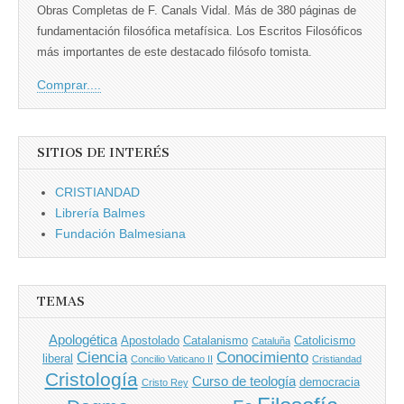
Obras Completas de F. Canals Vidal. Más de 380 páginas de
fundamentación filosófica metafísica. Los Escritos Filosóficos
más importantes de este destacado filósofo tomista.
Comprar....
SITIOS DE INTERÉS
CRISTIANDAD
Librería Balmes
Fundación Balmesiana
TEMAS
Apologética
Apostolado
Catalanismo
Catolicismo
Cataluña
Ciencia
Conocimiento
liberal
Concilio Vaticano II
Cristiandad
Cristología
Curso de teología
democracia
Cristo Rey