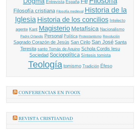
Filosofía
Dogma
Fe
Entrevista
España
Historia de la
Filosofía cristiana
Filosofía medieval
Iglesia
Historia de los concilios
Intelecto
Magisterio
Metafísica
agente
Kant
Nacionalismo
Personal
Política
Padre Orlandis
Protestantismo
Revolución
San José
Sagrado Corazón de Jesús
San Cirilo
Santa
Teresita
Schola Cordis Iesu
santo Tomás de Aquino
Sociopolítica
Sociedad
Síntesis tomista
Teología
tomismo
Éfeso
Tradición
CONFERENCIAS EN IVOOX
REVISTA CRISTIANDAD