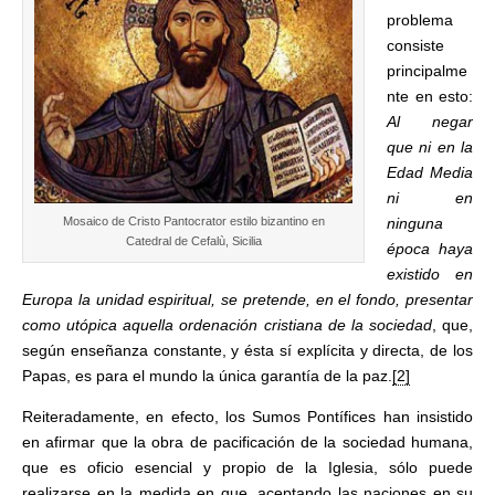
problema
consiste
principalme
nte en esto:
Al negar
que ni en la
Edad Media
ni en
ninguna
Mosaico de Cristo Pantocrator estilo bizantino en
Catedral de Cefalù, Sicilia
época haya
existido en
Europa la unidad espiritual, se pretende, en el fondo, presentar
como utópica aquella ordenación cristiana de la sociedad
, que,
según enseñanza constante, y ésta sí explícita y directa, de los
Papas, es para el mundo la única garantía de la paz.
[2]
Reiteradamente, en efecto, los Sumos Pontífices han insistido
en afirmar que la obra de pacificación de la sociedad humana,
que es oficio esencial y propio de la Iglesia, sólo puede
realizarse en la medida en que, aceptando las naciones en su