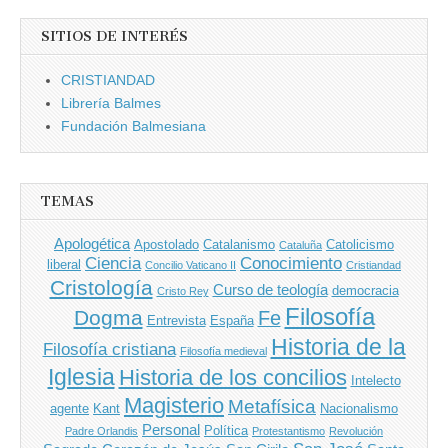
SITIOS DE INTERÉS
CRISTIANDAD
Librería Balmes
Fundación Balmesiana
TEMAS
Apologética
Apostolado
Catalanismo
Catolicismo
Cataluña
Ciencia
Conocimiento
liberal
Concilio Vaticano II
Cristiandad
Cristología
Curso de teología
democracia
Cristo Rey
Filosofía
Dogma
Fe
Entrevista
España
Historia de la
Filosofía cristiana
Filosofía medieval
Iglesia
Historia de los concilios
Intelecto
Magisterio
Metafísica
agente
Kant
Nacionalismo
Personal
Política
Padre Orlandis
Protestantismo
Revolución