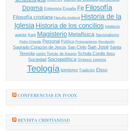
Filosofía
Dogma
Fe
Entrevista
España
Historia de la
Filosofía cristiana
Filosofía medieval
Iglesia
Historia de los concilios
Intelecto
Magisterio
Metafísica
agente
Kant
Nacionalismo
Personal
Política
Padre Orlandis
Protestantismo
Revolución
San José
Sagrado Corazón de Jesús
San Cirilo
Santa
Teresita
Schola Cordis Iesu
santo Tomás de Aquino
Sociopolítica
Sociedad
Síntesis tomista
Teología
tomismo
Éfeso
Tradición
CONFERENCIAS EN IVOOX
REVISTA CRISTIANDAD