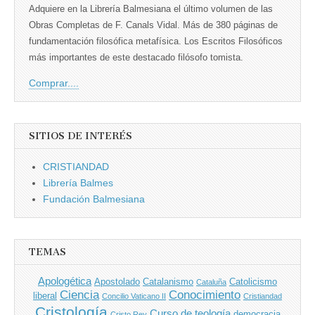
Adquiere en la Librería Balmesiana el último volumen de las
Obras Completas de F. Canals Vidal. Más de 380 páginas de
fundamentación filosófica metafísica. Los Escritos Filosóficos
más importantes de este destacado filósofo tomista.
Comprar....
SITIOS DE INTERÉS
CRISTIANDAD
Librería Balmes
Fundación Balmesiana
TEMAS
Apologética
Apostolado
Catalanismo
Catolicismo
Cataluña
Ciencia
Conocimiento
liberal
Concilio Vaticano II
Cristiandad
Cristología
Curso de teología
democracia
Cristo Rey