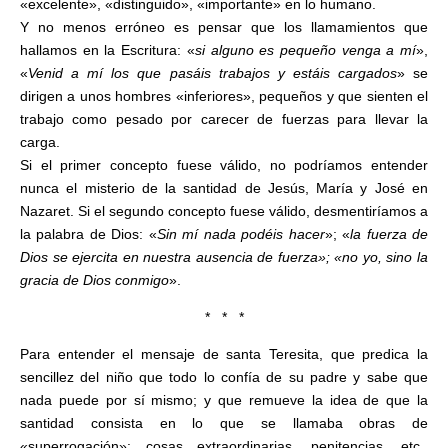
«excelente», «distinguido», «importante» en lo humano.
Y no menos erróneo es pensar que los llamamientos que
hallamos en la Escritura: «
si alguno es pequeño venga a mí
»,
«
Venid a mí los que pasáis trabajos y estáis cargados
» se
dirigen a unos hombres «inferiores», pequeños y que sienten el
trabajo como pesado por carecer de fuerzas para llevar la
carga.
Si el primer concepto fuese válido, no podríamos entender
nunca el misterio de la santidad de Jesús, María y José en
Nazaret. Si el segundo concepto fuese válido, desmentiríamos a
la palabra de Dios: «
Sin mí nada podéis hacer
»; «
la fuerza de
Dios se ejercita en nuestra ausencia de fuerza»; «no yo, sino la
gracia de Dios conmigo
».
* * *
Para entender el mensaje de santa Teresita, que predica la
sencillez del niño que todo lo confía de su padre y sabe que
nada puede por sí mismo; y que remueve la idea de que la
santidad consista en lo que se llamaba obras de
«superrogación»: cosas extraordinarias, penitencias, etc.,