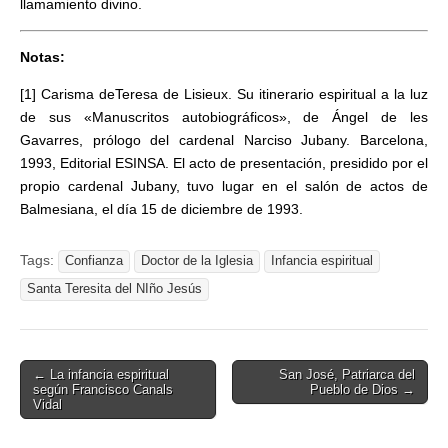
llamamiento divino.
Notas:
[1] Carisma deTeresa de Lisieux. Su itinerario espiritual a la luz
de sus «Manuscritos autobiográficos», de Ángel de les
Gavarres, prólogo del cardenal Narciso Jubany. Barcelona,
1993, Editorial ESINSA. El acto de presentación, presidido por el
propio cardenal Jubany, tuvo lugar en el salón de actos de
Balmesiana, el día 15 de diciembre de 1993.
Tags:
Confianza
Doctor de la Iglesia
Infancia espiritual
Santa Teresita del NIño Jesús
Post
← La infancia espiritual
San José, Patriarca del
según Francisco Canals
Pueblo de Dios →
navigation
Vidal