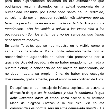
pero más expresamente hallamos en ella afirmaciones que
podríamos resumir diciendo: en la actual economía de la
humanidad redimida por Cristo todo santo es un redimido,
consciente de ser un pecador redimido. «
Si dijéramos que no
tenemos pecado no está en nosotros la verdad de Dios y somos
mentirosos». «No he venido a salvar a los justos sino a los
pecadores». «Son los enfermos y no los sanos los que tienen
necesidad de médico
».
En santa Teresita, que se nos muestra en lo visible como la
santa más parecida a María, brilla admirablemente con el
reconocimiento agradecido de haber sido preservada por la
gracia de Dios del pecado, y de no haber negado nunca nada a
nuestro Señor; la conciencia de ser objeto de misericordia, de
no deber nada a su propio mérito, de haber sido escogida
liberalmente, gratuitamente, por el amor misericordioso de Dios.
De aquí que en su mensaje de infancia espiritual, es central la
afirmación de que «
es la confianza y sólo la confianza la que
debe llevarnos hasta el amor
» como escribe a su hermana
María del Sagrado Corazón a la que dice: «
si no me
comprendéis es porque sois un alma demasiado grande
». Es