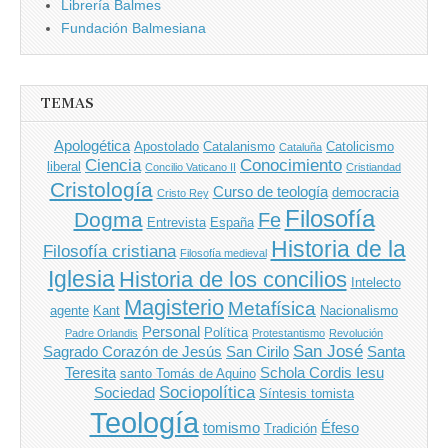
Librería Balmes
Fundación Balmesiana
TEMAS
Apologética
Apostolado
Catalanismo
Catolicismo
Cataluña
Ciencia
Conocimiento
liberal
Concilio Vaticano II
Cristiandad
Cristología
Curso de teología
democracia
Cristo Rey
Filosofía
Dogma
Fe
Entrevista
España
Historia de la
Filosofía cristiana
Filosofía medieval
Iglesia
Historia de los concilios
Intelecto
Magisterio
Metafísica
agente
Kant
Nacionalismo
Personal
Política
Padre Orlandis
Protestantismo
Revolución
San José
Sagrado Corazón de Jesús
San Cirilo
Santa
Teresita
Schola Cordis Iesu
santo Tomás de Aquino
Sociopolítica
Sociedad
Síntesis tomista
Teología
tomismo
Éfeso
Tradición