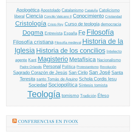
Apologética
Apostolado
Catalanismo
Catolicismo
Cataluña
Ciencia
Conocimiento
liberal
Concilio Vaticano II
Cristiandad
Cristología
Curso de teología
democracia
Cristo Rey
Filosofía
Dogma
Fe
Entrevista
España
Historia de la
Filosofía cristiana
Filosofía medieval
Iglesia
Historia de los concilios
Intelecto
Magisterio
Metafísica
agente
Kant
Nacionalismo
Personal
Política
Padre Orlandis
Protestantismo
Revolución
San José
Sagrado Corazón de Jesús
San Cirilo
Santa
Teresita
Schola Cordis Iesu
santo Tomás de Aquino
Sociopolítica
Sociedad
Síntesis tomista
Teología
tomismo
Éfeso
Tradición
CONFERENCIAS EN IVOOX