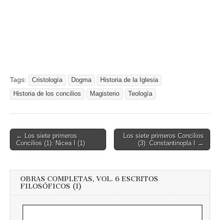
Tags:
Cristología
Dogma
Historia de la Iglesia
Historia de los concilios
Magisterio
Teología
Post
← Los siete primeros
Los siete primeros Concilios
Concilios (1): Nicea I (1)
(3): Constantinopla I →
navigation
OBRAS COMPLETAS, VOL. 6 ESCRITOS
FILOSÓFICOS (I)