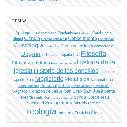
TEMAS
Apologética
Apostolado
Catalanismo
Catolicismo
Cataluña
Ciencia
Conocimiento
liberal
Concilio Vaticano II
Cristiandad
Cristología
Curso de teología
democracia
Cristo Rey
Filosofía
Dogma
Fe
Entrevista
España
Historia de la
Filosofía cristiana
Filosofía medieval
Iglesia
Historia de los concilios
Intelecto
Magisterio
Metafísica
agente
Kant
Nacionalismo
Personal
Política
Padre Orlandis
Protestantismo
Revolución
San José
Sagrado Corazón de Jesús
San Cirilo
Santa
Teresita
Schola Cordis Iesu
santo Tomás de Aquino
Sociopolítica
Sociedad
Síntesis tomista
Teología
tomismo
Éfeso
Tradición