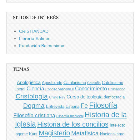
SITIOS DE INTERÉS
CRISTIANDAD
Librería Balmes
Fundación Balmesiana
TEMAS
Apologética
Apostolado
Catalanismo
Catolicismo
Cataluña
Ciencia
Conocimiento
liberal
Concilio Vaticano II
Cristiandad
Cristología
Curso de teología
democracia
Cristo Rey
Filosofía
Dogma
Fe
Entrevista
España
Historia de la
Filosofía cristiana
Filosofía medieval
Iglesia
Historia de los concilios
Intelecto
Magisterio
Metafísica
agente
Kant
Nacionalismo