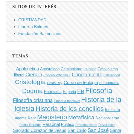
SITIOS DE INTERÉS
CRISTIANDAD
Librería Balmes
Fundación Balmesiana
TEMAS
Apologética
Apostolado
Catalanismo
Catolicismo
Cataluña
Ciencia
Conocimiento
liberal
Concilio Vaticano II
Cristiandad
Cristología
Curso de teología
democracia
Cristo Rey
Filosofía
Dogma
Fe
Entrevista
España
Historia de la
Filosofía cristiana
Filosofía medieval
Iglesia
Historia de los concilios
Intelecto
Magisterio
Metafísica
agente
Kant
Nacionalismo
Personal
Política
Padre Orlandis
Protestantismo
Revolución
San José
Sagrado Corazón de Jesús
San Cirilo
Santa