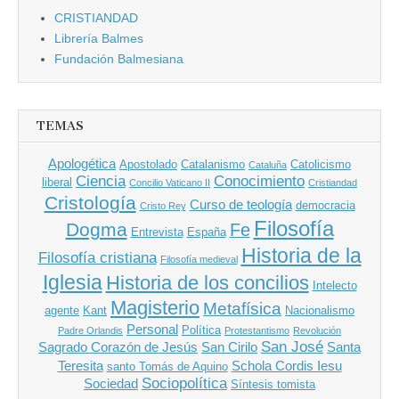
CRISTIANDAD
Librería Balmes
Fundación Balmesiana
TEMAS
Apologética
Apostolado
Catalanismo
Catolicismo
Cataluña
Ciencia
Conocimiento
liberal
Concilio Vaticano II
Cristiandad
Cristología
Curso de teología
democracia
Cristo Rey
Filosofía
Dogma
Fe
Entrevista
España
Historia de la
Filosofía cristiana
Filosofía medieval
Iglesia
Historia de los concilios
Intelecto
Magisterio
Metafísica
agente
Kant
Nacionalismo
Personal
Política
Padre Orlandis
Protestantismo
Revolución
San José
Sagrado Corazón de Jesús
San Cirilo
Santa
Teresita
Schola Cordis Iesu
santo Tomás de Aquino
Sociopolítica
Sociedad
Síntesis tomista