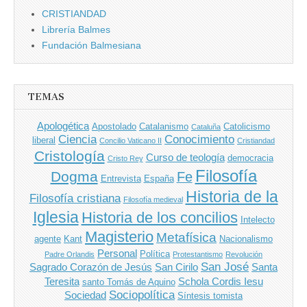
CRISTIANDAD
Librería Balmes
Fundación Balmesiana
TEMAS
Apologética
Apostolado
Catalanismo
Catolicismo
Cataluña
Ciencia
Conocimiento
liberal
Concilio Vaticano II
Cristiandad
Cristología
Curso de teología
democracia
Cristo Rey
Filosofía
Dogma
Fe
Entrevista
España
Historia de la
Filosofía cristiana
Filosofía medieval
Iglesia
Historia de los concilios
Intelecto
Magisterio
Metafísica
agente
Kant
Nacionalismo
Personal
Política
Padre Orlandis
Protestantismo
Revolución
San José
Sagrado Corazón de Jesús
San Cirilo
Santa
Teresita
Schola Cordis Iesu
santo Tomás de Aquino
Sociopolítica
Sociedad
Síntesis tomista