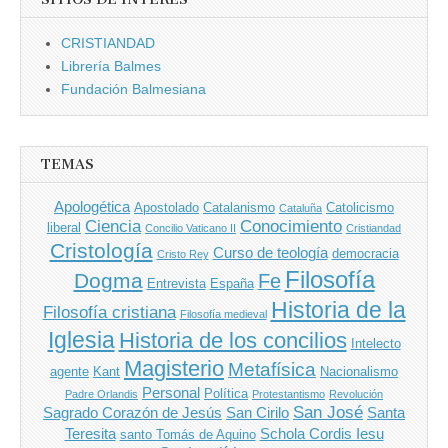
CRISTIANDAD
Librería Balmes
Fundación Balmesiana
TEMAS
Apologética
Apostolado
Catalanismo
Catolicismo
Cataluña
Ciencia
Conocimiento
liberal
Concilio Vaticano II
Cristiandad
Cristología
Curso de teología
democracia
Cristo Rey
Filosofía
Dogma
Fe
Entrevista
España
Historia de la
Filosofía cristiana
Filosofía medieval
Iglesia
Historia de los concilios
Intelecto
Magisterio
Metafísica
agente
Kant
Nacionalismo
Personal
Política
Padre Orlandis
Protestantismo
Revolución
San José
Sagrado Corazón de Jesús
San Cirilo
Santa
Teresita
Schola Cordis Iesu
santo Tomás de Aquino