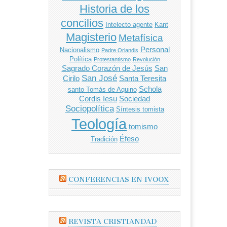
Historia de los
concilios
Intelecto agente
Kant
Magisterio
Metafísica
Personal
Nacionalismo
Padre Orlandis
Política
Protestantismo
Revolución
Sagrado Corazón de Jesús
San
San José
Cirilo
Santa Teresita
Schola
santo Tomás de Aquino
Cordis Iesu
Sociedad
Sociopolítica
Síntesis tomista
Teología
tomismo
Éfeso
Tradición
CONFERENCIAS EN IVOOX
REVISTA CRISTIANDAD