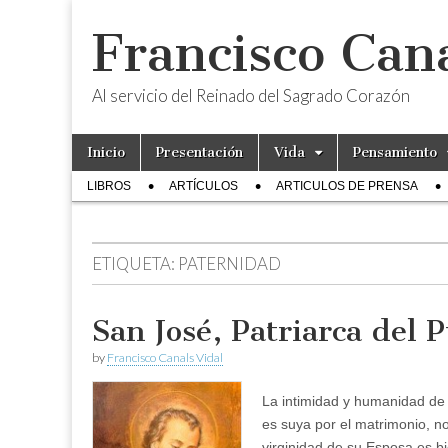
Francisco Cana
Al servicio del Reinado del Sagrado Corazón
Skip
Main
Inicio
Presentación
Vida
Pensamiento
to
menu
Sub
content
LIBROS
ARTÍCULOS
ARTICULOS DE PRENSA
menu
ETIQUETA:
PATERNIDAD
San José, Patriarca del 
by
Francisco Canals Vidal
La intimidad y humanidad de l
es suya por el matrimonio, n
virginidad de su Esposa es b