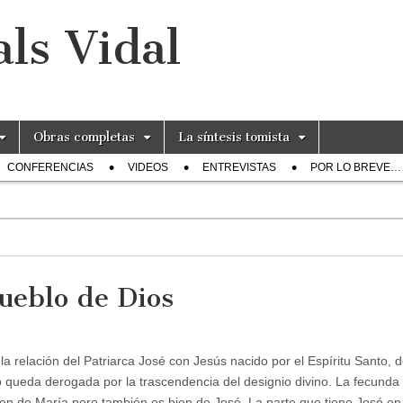
ls Vidal
Obras completas
La síntesis tomista
CONFERENCIAS
VIDEOS
ENTREVISTAS
POR LO BREVE…
Pueblo de Dios
a relación del Patriarca José con Jesús nacido por el Espíritu Santo, d
o queda derogada por la trascendencia del designio divino. La fecunda
ien de María pero también es bien de José. La parte que tiene José en