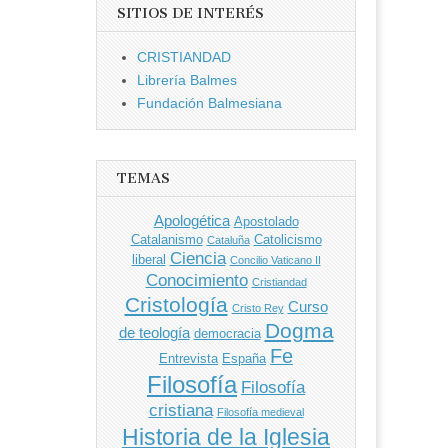
SITIOS DE INTERÉS
CRISTIANDAD
Librería Balmes
Fundación Balmesiana
TEMAS
Apologética
Apostolado
Catalanismo
Catolicismo
Cataluña
Ciencia
liberal
Concilio Vaticano II
Conocimiento
Cristiandad
Cristología
Curso
Cristo Rey
Dogma
de teología
democracia
Fe
Entrevista
España
Filosofía
Filosofía
cristiana
Filosofía medieval
Historia de la Iglesia