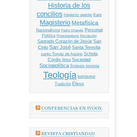
Historia de los
concilios
Intelecto agente
Kant
Magisterio
Metafísica
Personal
Nacionalismo
Padre Orlandis
Política
Protestantismo
Revolución
Sagrado Corazón de Jesús
San
San José
Cirilo
Santa Teresita
Schola
santo Tomás de Aquino
Cordis Iesu
Sociedad
Sociopolítica
Síntesis tomista
Teología
tomismo
Éfeso
Tradición
CONFERENCIAS EN IVOOX
REVISTA CRISTIANDAD