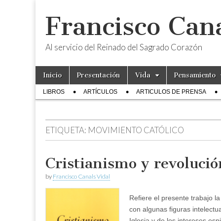
Francisco Cana
Al servicio del Reinado del Sagrado Corazón
Skip
Main
Inicio
Presentación
Vida
Pensamiento
to
menu
Sub
content
LIBROS
ARTÍCULOS
ARTICULOS DE PRENSA
menu
ETIQUETA:
MOVIMIENTO CATÓLICO
Cristianismo y revolució
by
Francisco Canals Vidal
Refiere el presente trabajo l
con algunas figuras intelect
Iglesia y de los intereses esp