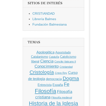
SITIOS DE INTERÉS
CRISTIANDAD
Librería Balmes
Fundación Balmesiana
TEMAS
Apologética
Apostolado
Catalanismo
Catolicismo
Cataluña
Ciencia
liberal
Concilio Vaticano II
Conocimiento
Cristiandad
Cristología
Curso
Cristo Rey
Dogma
de teología
democracia
Fe
Entrevista
España
Filosofía
Filosofía
cristiana
Filosofía medieval
Historia de la Iglesia