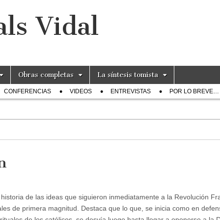
ls Vidal
Obras completas
La síntesis tomista
CONFERENCIAS
VIDEOS
ENTREVISTAS
POR LO BREVE…
n
a historia de las ideas que siguieron inmediatamente a la Revolución F
uales de primera magnitud. Destaca que lo que, se inicia como en defen
irituales de los católicos, se desvía luego hasta llegar a oponerse a la 