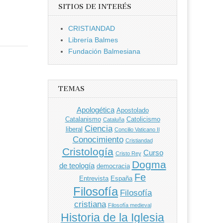
SITIOS DE INTERÉS
CRISTIANDAD
Librería Balmes
Fundación Balmesiana
TEMAS
Apologética
Apostolado
Catalanismo
Catolicismo
Cataluña
Ciencia
liberal
Concilio Vaticano II
Conocimiento
Cristiandad
Cristología
Curso
Cristo Rey
Dogma
de teología
democracia
Fe
Entrevista
España
Filosofía
Filosofía
cristiana
Filosofía medieval
Historia de la Iglesia