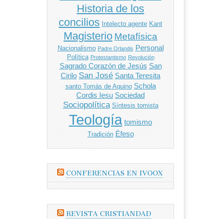
Historia de los
concilios
Intelecto agente
Kant
Magisterio
Metafísica
Personal
Nacionalismo
Padre Orlandis
Política
Protestantismo
Revolución
Sagrado Corazón de Jesús
San
San José
Cirilo
Santa Teresita
Schola
santo Tomás de Aquino
Cordis Iesu
Sociedad
Sociopolítica
Síntesis tomista
Teología
tomismo
Éfeso
Tradición
CONFERENCIAS EN IVOOX
REVISTA CRISTIANDAD