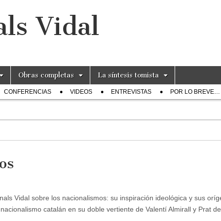
ls Vidal
Obras completas
La síntesis tomista
CONFERENCIAS
VIDEOS
ENTREVISTAS
POR LO BREVE…
os
als Vidal sobre los nacionalismos: su inspiración ideológica y sus orí
nacionalismo catalán en su doble vertiente de Valentí Almirall y Prat de