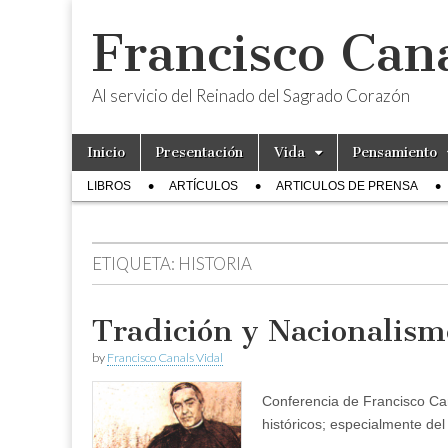
Francisco Cana
Al servicio del Reinado del Sagrado Corazón
Skip
Main
Inicio
Presentación
Vida
Pensamiento
to
menu
Sub
content
LIBROS
ARTÍCULOS
ARTICULOS DE PRENSA
menu
ETIQUETA:
HISTORIA
Tradición y Nacionalism
by
Francisco Canals Vidal
Conferencia de Francisco Can
históricos; especialmente del 