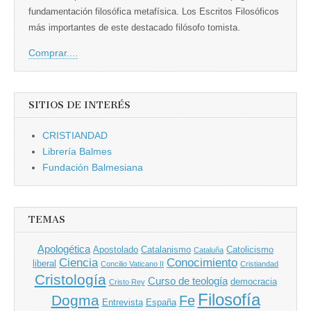
fundamentación filosófica metafísica. Los Escritos Filosóficos
más importantes de este destacado filósofo tomista.
Comprar....
SITIOS DE INTERÉS
CRISTIANDAD
Librería Balmes
Fundación Balmesiana
TEMAS
Apologética
Apostolado
Catalanismo
Catolicismo
Cataluña
Ciencia
Conocimiento
liberal
Concilio Vaticano II
Cristiandad
Cristología
Curso de teología
democracia
Cristo Rey
Filosofía
Dogma
Fe
Entrevista
España