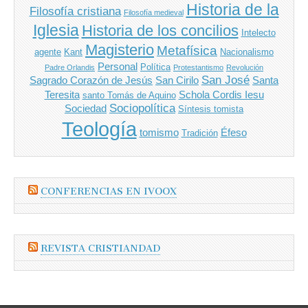
Historia de la
Filosofía cristiana
Filosofía medieval
Iglesia
Historia de los concilios
Intelecto
Magisterio
Metafísica
agente
Kant
Nacionalismo
Personal
Política
Padre Orlandis
Protestantismo
Revolución
San José
Sagrado Corazón de Jesús
San Cirilo
Santa
Teresita
Schola Cordis Iesu
santo Tomás de Aquino
Sociopolítica
Sociedad
Síntesis tomista
Teología
tomismo
Éfeso
Tradición
CONFERENCIAS EN IVOOX
REVISTA CRISTIANDAD