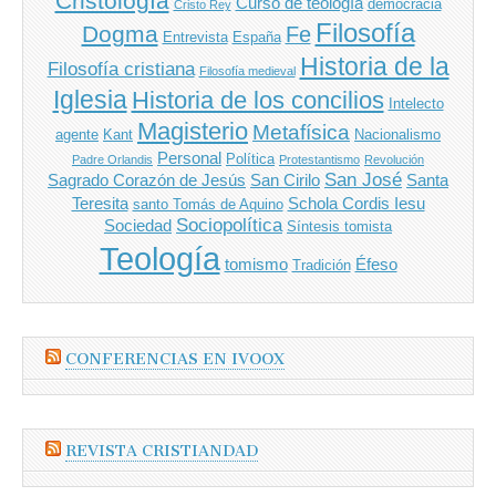
Cristología
Curso de teología
democracia
Cristo Rey
Filosofía
Dogma
Fe
Entrevista
España
Historia de la
Filosofía cristiana
Filosofía medieval
Iglesia
Historia de los concilios
Intelecto
Magisterio
Metafísica
agente
Kant
Nacionalismo
Personal
Política
Padre Orlandis
Protestantismo
Revolución
San José
Sagrado Corazón de Jesús
San Cirilo
Santa
Teresita
Schola Cordis Iesu
santo Tomás de Aquino
Sociopolítica
Sociedad
Síntesis tomista
Teología
tomismo
Éfeso
Tradición
CONFERENCIAS EN IVOOX
REVISTA CRISTIANDAD