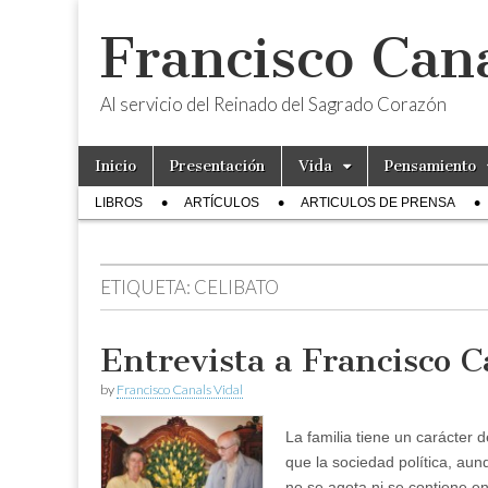
Francisco Cana
Al servicio del Reinado del Sagrado Corazón
Skip
Main
Inicio
Presentación
Vida
Pensamiento
to
menu
Sub
content
LIBROS
ARTÍCULOS
ARTICULOS DE PRENSA
menu
ETIQUETA:
CELIBATO
Entrevista a Francisco C
by
Francisco Canals Vidal
La familia tiene un carácter 
que la sociedad política, aun
no se agota ni se contiene en