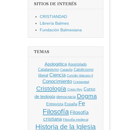
SITIOS DE INTERÉS
CRISTIANDAD
Librería Balmes
Fundación Balmesiana
TEMAS
Apologética
Apostolado
Catalanismo
Catolicismo
Cataluña
Ciencia
liberal
Concilio Vaticano II
Conocimiento
Cristiandad
Cristología
Curso
Cristo Rey
Dogma
de teología
democracia
Fe
Entrevista
España
Filosofía
Filosofía
cristiana
Filosofía medieval
Historia de la Iglesia