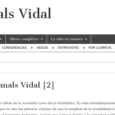
ls Vidal
Obras completas
La síntesis tomista
CONFERENCIAS
VIDEOS
ENTREVISTAS
POR LO BREVE…
anals Vidal [2]
de célula de la sociedad como decía Aristóteles. Es más inmediatamente
que no sea tan plenaria. A pesar de que la amplitud de la sociabilidad
 el horizonte doméstico, puesto que entre la familia y la autoridad polí