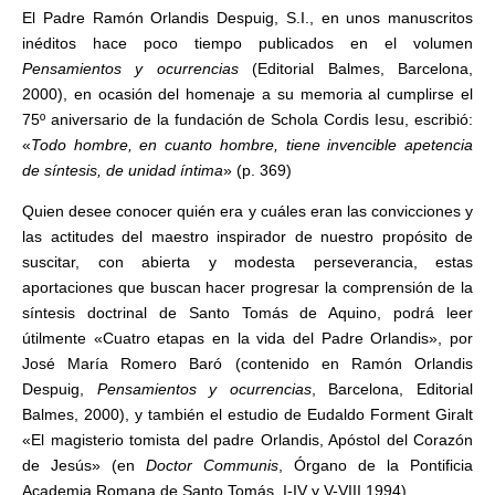
El Padre Ramón Orlandis Despuig, S.I., en unos manuscritos
inéditos hace poco tiempo publicados en el volumen
Pensamientos y ocurrencias
(Editorial Balmes, Barcelona,
2000), en ocasión del homenaje a su memoria al cumplirse el
75º aniversario de la fundación de Schola Cordis Iesu, escribió:
«
Todo hombre, en cuanto hombre, tiene invencible apetencia
de síntesis, de unidad íntima
» (p. 369)
Quien desee conocer quién era y cuáles eran las convicciones y
las actitudes del maestro inspirador de nuestro propósito de
suscitar, con abierta y modesta perseverancia, estas
aportaciones que buscan hacer progresar la comprensión de la
síntesis doctrinal de Santo Tomás de Aquino, podrá leer
útilmente «Cuatro etapas en la vida del Padre Orlandis», por
José María Romero Baró (contenido en Ramón Orlandis
Despuig,
Pensamientos y ocurrencias
, Barcelona, Editorial
Balmes, 2000), y también el estudio de Eudaldo Forment Giralt
«El magisterio tomista del padre Orlandis, Apóstol del Corazón
de Jesús» (en
Doctor Communis
, Órgano de la Pontificia
Academia Romana de Santo Tomás, I-IV y V-VIII 1994).