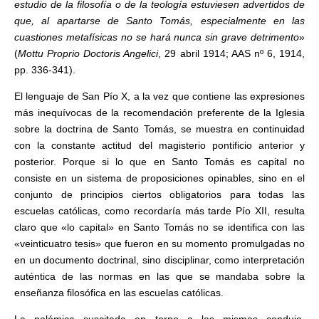
estudio de la filosofía o de la teología estuviesen advertidos de
que, al apartarse de Santo Tomás, especialmente en las
cuastiones metafísicas no se hará nunca sin grave detrimento
»
(
Mottu Proprio Doctoris Angelici
, 29 abril 1914; AAS nº 6, 1914,
pp. 336-341).
El lenguaje de San Pío X, a la vez que contiene las expresiones
más inequívocas de la recomendación preferente de la Iglesia
sobre la doctrina de Santo Tomás, se muestra en continuidad
con la constante actitud del magisterio pontificio anterior y
posterior. Porque si lo que en Santo Tomás es capital no
consiste en un sistema de proposiciones opinables, sino en el
conjunto de principios ciertos obligatorios para todas las
escuelas católicas, como recordaría más tarde Pío XII, resulta
claro que «lo capital» en Santo Tomás no se identifica con las
«veinticuatro tesis» que fueron en su momento promulgadas no
en un documento doctrinal, sino disciplinar, como interpretación
auténtica de las normas en las que se mandaba sobre la
enseñanza filosófica en las escuelas católicas.
La polémica suscitada en torno a las mismas condujo,