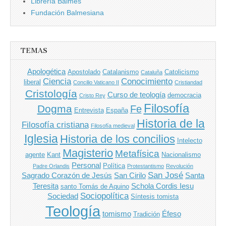
Librería Balmes
Fundación Balmesiana
TEMAS
Apologética
Apostolado
Catalanismo
Catolicismo
Cataluña
Ciencia
Conocimiento
liberal
Concilio Vaticano II
Cristiandad
Cristología
Curso de teología
democracia
Cristo Rey
Filosofía
Dogma
Fe
Entrevista
España
Historia de la
Filosofía cristiana
Filosofía medieval
Iglesia
Historia de los concilios
Intelecto
Magisterio
Metafísica
agente
Kant
Nacionalismo
Personal
Política
Padre Orlandis
Protestantismo
Revolución
San José
Sagrado Corazón de Jesús
San Cirilo
Santa
Teresita
Schola Cordis Iesu
santo Tomás de Aquino
Sociopolítica
Sociedad
Síntesis tomista
Teología
tomismo
Éfeso
Tradición