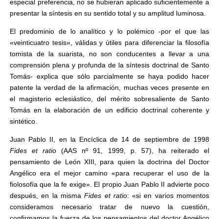
especial preferencia, no se hubieran aplicado suficientemente a
presentar la síntesis en su sentido total y su amplitud luminosa.
El predominio de lo analítico y lo polémico -por el que las
«veinticuatro tesis», válidas y útiles para diferenciar la filosofía
tomista de la suarista, no son conducentes a llevar a una
comprensión plena y profunda de la síntesis doctrinal de Santo
Tomás- explica que sólo parcialmente se haya podido hacer
patente la verdad de la afirmación, muchas veces presente en
el magisterio eclesiástico, del mérito sobresaliente de Santo
Tomás en la elaboración de un edificio doctrinal coherente y
sintético.
Juan Pablo II, en la Encíclica de 14 de septiembre de 1998
Fides et ratio
(AAS nº 91, 1999, p. 57), ha reiterado el
pensamiento de León XIII, para quien la doctrina del Doctor
Angélico era el mejor camino «para recuperar el uso de la
fiolosofía que la fe exige». El propio Juan Pablo II advierte poco
después, en la misma
Fides et ratio
: «si en varios momentos
consideramos necesario tratar de nuevo la cuestión,
confirmamos la fuerza de los pensamientos del doctor Angélico