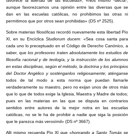
favorece la libertad de las escuelas», «Nos mismo -decía-,
aunque favorezcamos una opinión entre las diversas que se
dan en las escuelas católicas, no prohibimos las otras ni
permitimos que por otros sean prohibidas» (DS nº 2525).
Sobre materias filosóficas recordó nuevamente esta libertad Pío
XI, en su Encíclica
Studiorum ducem:
«Sea cosa santa para
cada uno lo preceptuado en el Código de Derecho Canónico, a
saber, que
los profesores traten absolutamente los estudios de
filosofía racional y de teología, y la instrucción de los alumnos
en estas disciplinas, según el método, la doctrina y los principios
del Doctor Angélico y sosténganlos religiosamente;
aténganse
todos de tal modo a esta norma que puedan llamarle
verdaderamente su maestro, pero no exijan unos de otros más
que lo que de todos exige la Iglesia, Maestra y Madre de todos;
pues en las materias en las que se disputa en contrarios
sentidos entre autores de la mejor notra en las escuelas
católicas, no se le ha de prohibir a nadie que siga la posición
que le parezca más verosímil» (DS nº 3667).
Allí mismo recuerda Pío XI que «
honrando a Santo Tomás se