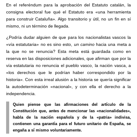
En el referéndum para la apro­bación del Estatuto catalán, la
consigna electoral fue qué el Esta­tuto era «una herramienta
para construir Cataluña». Algo transito­rio y útil, no un fin en sí
mismo, ni un término de llegada.
¿Podría dudar alguien de que para los nacionalistas vascos la
«vía estatutaria» no es sino esto,
un camino
hacia una meta a
la que no se renuncia? Esta meta está guardada como en
reserva en las disposiciones adicionales, que afirman que por la
vía estatutaria no renuncia el pueblo vasco, la na­ción vasca, a
«los derechos que le podrían haber correspondido por la
historia». Con esta irreal alusión a la historia se quería significar
la autodeterminación «nacional», y con ella el derecho a la
indepen­dencia.
Quien piense que las afirmacio­nes del artículo de la
Constitución que, antes de mencionar las «na­cionalidades»,
habla de la nación española y de la «patria» indivisa,
contienen una garantía para el fu­turo unitario de España, se
engaña a sí mismo voluntariamente.