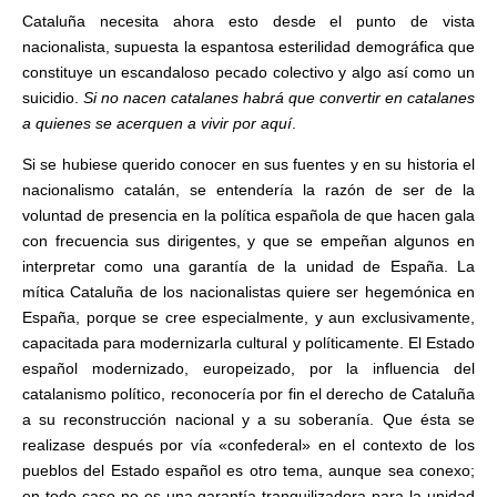
Cataluña necesita ahora esto desde el punto de vista
nacionalis­ta, supuesta la espantosa esterili­dad demográfica que
constituye un escandaloso pecado colectivo y al­go así como un
suicidio.
Si no na­cen catalanes habrá que convertir en catalanes
a quienes se acerquen a vivir por aquí
.
Si se hubiese querido conocer en sus fuentes y en su historia el
na­cionalismo catalán, se entendería la razón de ser de la
voluntad de presencia en la política española de que hacen gala
con frecuencia sus dirigentes, y que se empeñan al­gunos en
interpretar como una ga­rantía de la unidad de España. La
mítica Cataluña de los nacionalis­tas quiere ser hegemónica en
Es­paña, porque se cree especialmen­te, y aun exclusivamente,
capaci­tada para modernizarla cultural y políticamente. El Estado
español modernizado, europeizado, por la influencia del
catalanismo político, reconocería por fin el derecho de Cataluña
a su reconstrucción na­cional y a su soberanía. Que ésta se
realizase después por vía «confe­deral» en el contexto de los
pue­blos del Estado español es otro te­ma, aunque sea conexo;
en todo caso no es una garantía tranquili­zadora para la unidad