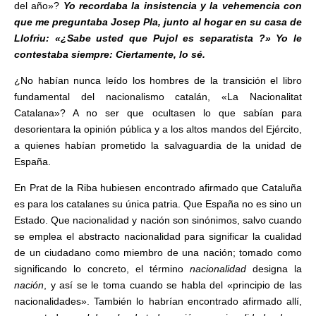
del año»?
Yo recordaba la insistencia y la vehemencia con
que me preguntaba Josep Pla, junto al hogar en su casa de
Llofriu: «¿Sabe usted que Pujol es separatista ?» Yo le
contestaba siempre: Ciertamen­te, lo sé.
¿No habían nunca leído los hom­bres de la transición el libro
funda­mental del nacionalismo catalán, «La Nacionalitat
Catalana»? A no ser que ocultasen lo que sabían para
desorientara la opinión públi­ca y a los altos mandos del Ejército,
a quienes habían prometido la sal­vaguardia de la unidad de
España.
En Prat de la Riba hubiesen encontrado afirmado que Cataluña
es para los catalanes su única patria. Que España no es sino un
Estado. Que nacionalidad y nación son sinónimos, salvo cuando
se em­plea el abstracto nacionalidad para significar la cualidad
de un ciuda­dano como miembro de una na­ción; tomado como
significando lo concreto, el término
nacionalidad
designa la
nación
, y así se le toma cuando se habla del «principio de las
nacionalidades». También lo habrían encontrado afirmado allí,