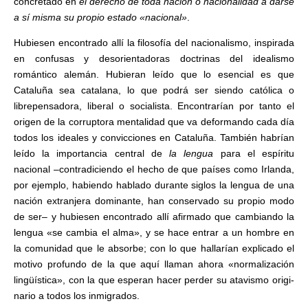
concretado en
el derecho de toda nación o nacionalidad a darse
a sí misma su propio estado «nacio­nal»
.
Hubiesen encontrado allí la filo­sofía del nacionalismo, inspirada
en confusas y desorientadoras doctrinas del idealismo
romántico alemán. Hubieran leído que lo esencial es que
Cataluña sea cata­lana, lo que podrá ser siendo católica o
librepensadora, liberal o socialista. Encontrarían por tanto el
origen de la corruptora mentalidad que va deformando cada día
todos los ideales y convicciones en Cata­luña. También habrían
leído la im­portancia central de
la lengua
para el espíritu
nacional –contradicien­do el hecho de que países como Irlanda,
por ejemplo, habiendo ha­blado durante siglos la lengua de una
nación extranjera dominante, han conservado su propio modo
de ser– y hubiesen encontrado allí afir­mado que cambiando la
lengua «se cambia el alma», y se hace en­trar a un hombre en
la comunidad que le absorbe; con lo que hallarían explicado el
motivo profundo de la que aquí llaman ahora «normaliza­ción
lingüística», con la que espe­ran hacer perder su atavismo origi­
nario a todos los inmigrados.