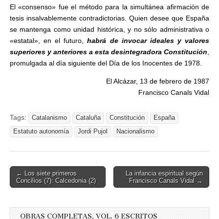
El «consenso» fue el método para la simultánea afirmación de
tesis insalvablemente contradicto­rias. Quien desee que España
se mantenga como unidad histórica, y no sólo administrativa o
«estatal», en el futuro,
habrá de invocar idea­les y valores
superiores y anteriores a esta desintegradora Constitu­ción
,
promulgada al día siguiente del Día de los Inocentes de 1978.
El Alcázar, 13 de febrero de 1987
Francisco Canals Vidal
Tags:
Catalanismo
Cataluña
Constitución
España
Estatuto autonomía
Jordi Pujol
Nacionalismo
Post
← Los siete primeros
La infancia espiritual según
Concilios (7): Calcedonia (2)
Francisco Canals Vidal →
navigation
OBRAS COMPLETAS, VOL. 6 ESCRITOS