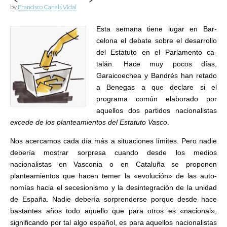
by
Francisco Canals Vidal
Esta semana tie­ne lugar en Bar­
celona el debate sobre el desarrollo
del Estatuto en el Parlamento ca­
talán. Hace muy pocos días,
Garaicoechea y Bandrés han retado
a Benegas a que declare si el
progra­ma común elaborado por
aquellos dos partidos nacionalistas
excede de los planteamientos del Estatuto Vasco
.
Nos acercamos cada día más a situaciones límites. Pero nadie
de­bería mostrar sorpresa cuando desde los medios
nacionalistas en Vasconia o en Cataluña se propo­nen
planteamientos que hacen te­mer la «evolución» de las auto­
nomías hacia el secesionismo y la desintegración de la unidad
de Es­paña. Nadie debería sorprenderse porque desde hace
bastantes años todo aquello que para otros es «nacional»,
significando por tal al­go español, es para aquellos nacio­nalistas