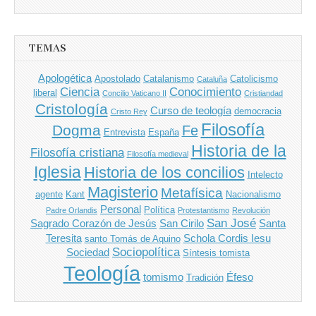
TEMAS
Apologética
Apostolado
Catalanismo
Catolicismo
Cataluña
Ciencia
Conocimiento
liberal
Concilio Vaticano II
Cristiandad
Cristología
Curso de teología
democracia
Cristo Rey
Filosofía
Dogma
Fe
Entrevista
España
Historia de la
Filosofía cristiana
Filosofía medieval
Iglesia
Historia de los concilios
Intelecto
Magisterio
Metafísica
agente
Kant
Nacionalismo
Personal
Política
Padre Orlandis
Protestantismo
Revolución
San José
Sagrado Corazón de Jesús
San Cirilo
Santa
Teresita
Schola Cordis Iesu
santo Tomás de Aquino
Sociopolítica
Sociedad
Síntesis tomista
Teología
tomismo
Éfeso
Tradición