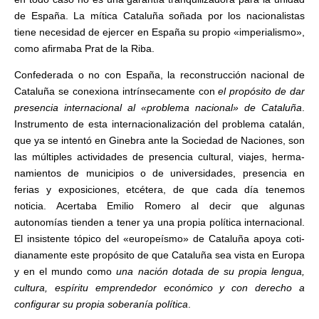
de España. La mítica Cataluña soñada por los nacionalistas
tiene necesidad de ejercer en España su propio «im­perialismo»,
como afirmaba Prat de la Riba.
Confederada o no con España, la reconstrucción nacional de
Cata­luña se conexiona intrínsecamente con
el propósito de dar
presencia internacional al «problema nacio­nal» de Cataluña
.
Instrumento de esta internacionalización del problema catalán,
que ya se intentó en Gine­bra ante la Sociedad de Naciones, son
las múltiples actividades de presencia cultural, viajes, herma­
namientos de municipios o de uni­versidades, presencia en
ferias y exposiciones, etcétera, de que ca­da día tenemos
noticia. Acertaba Emilio Romero al decir que algunas
autonomías tienden a tener ya una propia política internacional.
El insistente tópico del «euro­peísmo» de Cataluña apoya coti­
dianamente este propósito de que Cataluña sea vista en Europa
y en el mundo como
una nación dotada de su propia lengua,
cultura, espíritu emprendedor económico y con de­recho a
configurar su propia sobe­ranía política
.