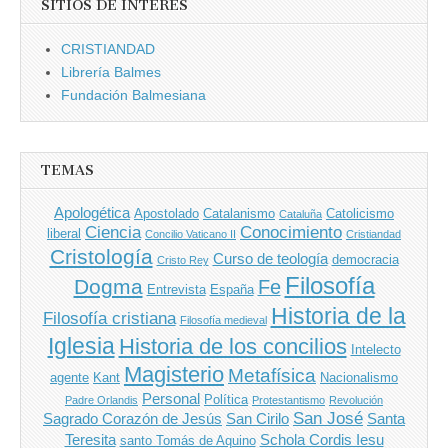
SITIOS DE INTERÉS
CRISTIANDAD
Librería Balmes
Fundación Balmesiana
TEMAS
Apologética
Apostolado
Catalanismo
Catolicismo
Cataluña
Ciencia
Conocimiento
liberal
Concilio Vaticano II
Cristiandad
Cristología
Curso de teología
democracia
Cristo Rey
Filosofía
Dogma
Fe
Entrevista
España
Historia de la
Filosofía cristiana
Filosofía medieval
Iglesia
Historia de los concilios
Intelecto
Magisterio
Metafísica
agente
Kant
Nacionalismo
Personal
Política
Padre Orlandis
Protestantismo
Revolución
San José
Sagrado Corazón de Jesús
San Cirilo
Santa
Teresita
Schola Cordis Iesu
santo Tomás de Aquino