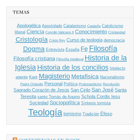
TEMAS
Apologética
Apostolado
Catalanismo
Catolicismo
Cataluña
Ciencia
Conocimiento
liberal
Concilio Vaticano II
Cristiandad
Cristología
Curso de teología
democracia
Cristo Rey
Filosofía
Dogma
Fe
Entrevista
España
Historia de la
Filosofía cristiana
Filosofía medieval
Iglesia
Historia de los concilios
Intelecto
Magisterio
Metafísica
agente
Kant
Nacionalismo
Personal
Política
Padre Orlandis
Protestantismo
Revolución
San José
Sagrado Corazón de Jesús
San Cirilo
Santa
Teresita
Schola Cordis Iesu
santo Tomás de Aquino
Sociopolítica
Sociedad
Síntesis tomista
Teología
tomismo
Éfeso
Tradición