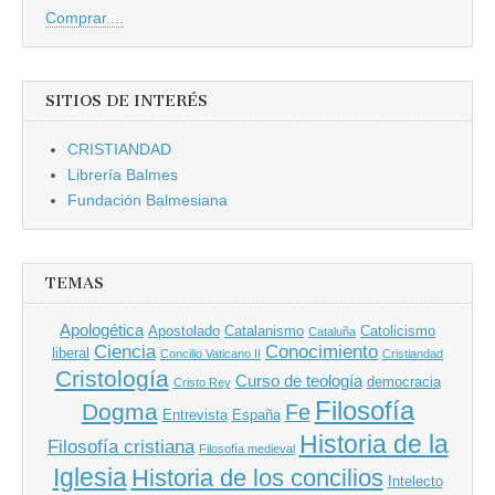
Comprar....
SITIOS DE INTERÉS
CRISTIANDAD
Librería Balmes
Fundación Balmesiana
TEMAS
Apologética
Apostolado
Catalanismo
Catolicismo
Cataluña
Ciencia
Conocimiento
liberal
Concilio Vaticano II
Cristiandad
Cristología
Curso de teología
democracia
Cristo Rey
Filosofía
Dogma
Fe
Entrevista
España
Historia de la
Filosofía cristiana
Filosofía medieval
Iglesia
Historia de los concilios
Intelecto