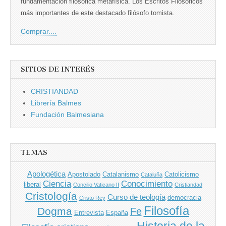
fundamentación filosófica metafísica. Los Escritos Filosóficos
más importantes de este destacado filósofo tomista.
Comprar....
SITIOS DE INTERÉS
CRISTIANDAD
Librería Balmes
Fundación Balmesiana
TEMAS
Apologética
Apostolado
Catalanismo
Catolicismo
Cataluña
Ciencia
Conocimiento
liberal
Concilio Vaticano II
Cristiandad
Cristología
Curso de teología
democracia
Cristo Rey
Filosofía
Dogma
Fe
Entrevista
España
Historia de la