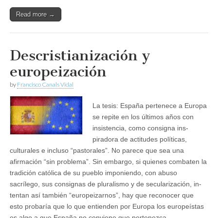
Read more →
Descristianización y
europeización
by
Francisco Canals Vidal
La tesis: España pertenece a Europa
se repite en los últimos años con
insistencia, como consigna ins­
piradora de actitudes políticas,
culturales e incluso “pastorales”. No parece que sea una
afirmación “sin problema”. Sin embargo, si quienes combaten la
tradición católica de su pueblo imponiendo, con abuso
sacrílego, sus consignas de pluralismo y de secularización, in­
tentan así también “europeizarnos”, hay que reco­nocer que
esto probaría que lo que entienden por Europa los europeístas
es algo a que España no con­viene que pertenezca.