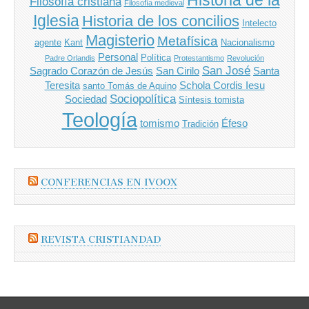
Filosofía cristiana
Filosofía medieval
Iglesia
Historia de los concilios
Intelecto
Magisterio
Metafísica
agente
Kant
Nacionalismo
Personal
Política
Padre Orlandis
Protestantismo
Revolución
San José
Sagrado Corazón de Jesús
San Cirilo
Santa
Teresita
Schola Cordis Iesu
santo Tomás de Aquino
Sociopolítica
Sociedad
Síntesis tomista
Teología
tomismo
Éfeso
Tradición
CONFERENCIAS EN IVOOX
REVISTA CRISTIANDAD